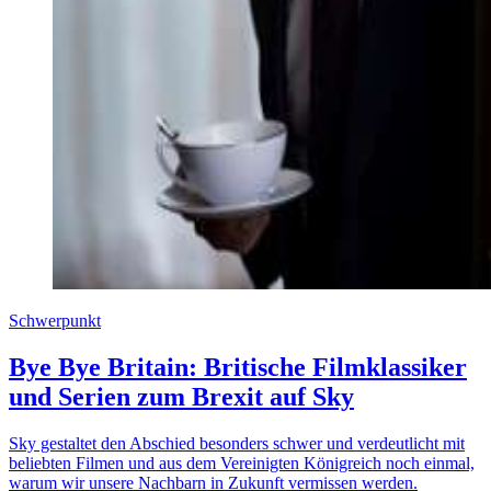
Schwerpunkt
Bye Bye Britain: Britische Filmklassiker
und Serien zum Brexit auf Sky
Sky gestaltet den Abschied besonders schwer und verdeutlicht mit
beliebten Filmen und aus dem Vereinigten Königreich noch einmal,
warum wir unsere Nachbarn in Zukunft vermissen werden.