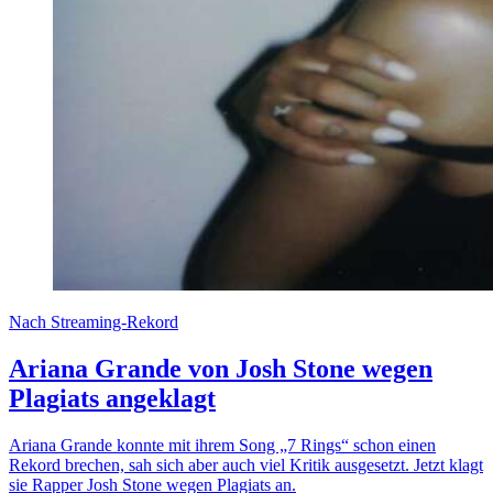
Nach Streaming-Rekord
Ariana Grande von Josh Stone wegen
Plagiats angeklagt
Ariana Grande konnte mit ihrem Song „7 Rings“ schon einen
Rekord brechen, sah sich aber auch viel Kritik ausgesetzt. Jetzt klagt
sie Rapper Josh Stone wegen Plagiats an.