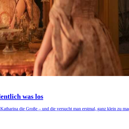
entlich was los
in Katharina die Große – und die versucht man erstmal, ganz klein zu m