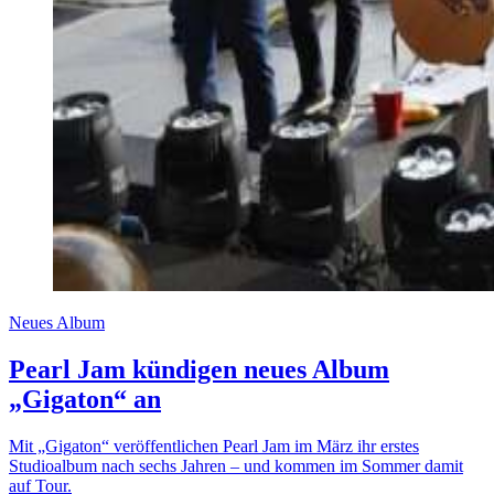
Neues Album
Pearl Jam kündigen neues Album
„Gigaton“ an
Mit „Gigaton“ veröffentlichen Pearl Jam im März ihr erstes
Studioalbum nach sechs Jahren – und kommen im Sommer damit
auf Tour.