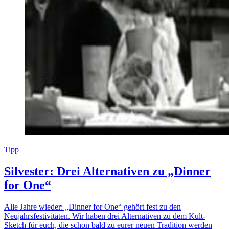
Tipp
Silvester: Drei Alternativen zu „Dinner
for One“
Alle Jahre wieder: „Dinner for One“ gehört fest zu den
Neujahrsfestivitäten. Wir haben drei Alternativen zu dem Kult-
Sketch für euch, die schon bald zu eurer neuen Tradition werden