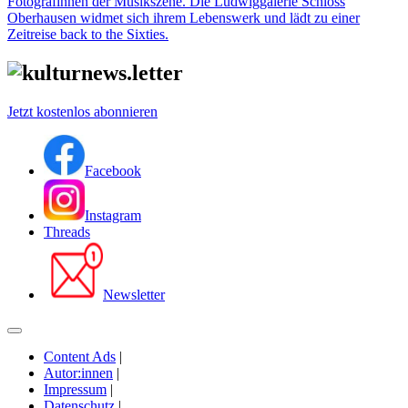
Fotografinnen der Musikszene. Die Ludwiggalerie Schloss
Oberhausen widmet sich ihrem Lebenswerk und lädt zu einer
Zeitreise back to the Sixties.
Jetzt kostenlos abonnieren
Facebook
Instagram
Threads
Newsletter
Content Ads
|
Autor:innen
|
Impressum
|
Datenschutz
|