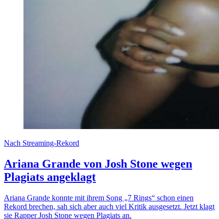
Nach Streaming-Rekord
Ariana Grande von Josh Stone wegen
Plagiats angeklagt
Ariana Grande konnte mit ihrem Song „7 Rings“ schon einen
Rekord brechen, sah sich aber auch viel Kritik ausgesetzt. Jetzt klagt
sie Rapper Josh Stone wegen Plagiats an.