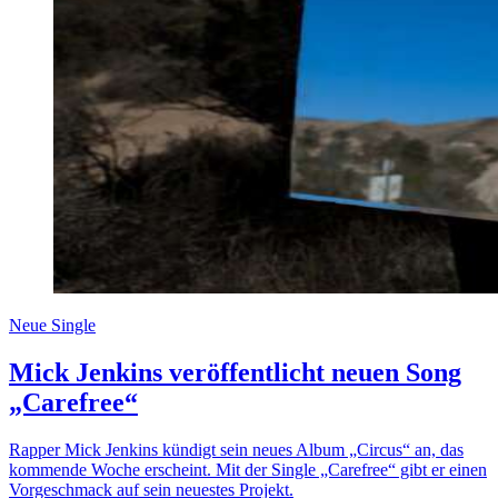
Neue Single
Mick Jenkins veröffentlicht neuen Song
„Carefree“
Rapper Mick Jenkins kündigt sein neues Album „Circus“ an, das
kommende Woche erscheint. Mit der Single „Carefree“ gibt er einen
Vorgeschmack auf sein neuestes Projekt.