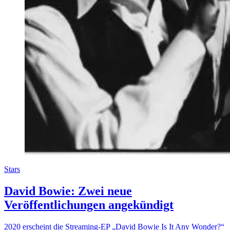
Stars
David Bowie: Zwei neue
Veröffentlichungen angekündigt
2020 erscheint die Streaming-EP „David Bowie Is It Any Wonder?“