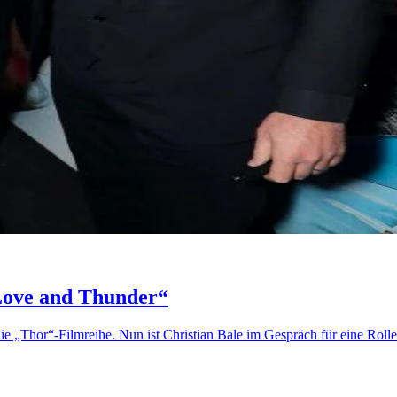
 Love and Thunder“
ie „Thor“-Filmreihe. Nun ist Christian Bale im Gespräch für eine Rol