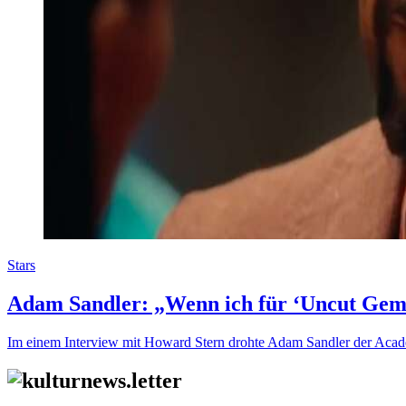
Stars
Adam Sandler: „Wenn ich für ‘Uncut Gem
Im einem Interview mit Howard Stern drohte Adam Sandler der Academ