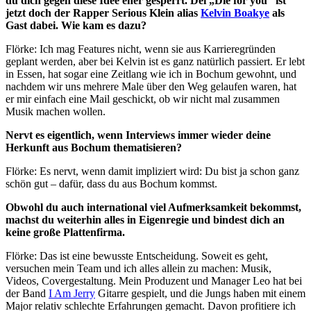
du dich gegen diese Idee eher gesperrt. Dei „Die for you“ ist
jetzt doch der Rapper Serious Klein alias
Kelvin Boakye
als
Gast dabei. Wie kam es dazu?
Flörke: Ich mag Features nicht, wenn sie aus Karrieregründen
geplant werden, aber bei Kelvin ist es ganz natürlich passiert. Er lebt
in Essen, hat sogar eine Zeitlang wie ich in Bochum gewohnt, und
nachdem wir uns mehrere Male über den Weg gelaufen waren, hat
er mir einfach eine Mail geschickt, ob wir nicht mal zusammen
Musik machen wollen.
Nervt es eigentlich, wenn Interviews immer wieder deine
Herkunft aus Bochum thematisieren?
Flörke: Es nervt, wenn damit impliziert wird: Du bist ja schon ganz
schön gut – dafür, dass du aus Bochum kommst.
Obwohl du auch international viel Aufmerksamkeit bekommst,
machst du weiterhin alles in Eigenregie und bindest dich an
keine große Plattenfirma.
Flörke: Das ist eine bewusste Entscheidung. Soweit es geht,
versuchen mein Team und ich alles allein zu machen: Musik,
Videos, Covergestaltung. Mein Produzent und Manager Leo hat bei
der Band
I Am Jerry
Gitarre gespielt, und die Jungs haben mit einem
Major relativ schlechte Erfahrungen gemacht. Davon profitiere ich