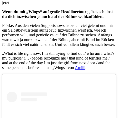
jetzt.
Wenn du mit „Wings“ auf große Headlinertour gehst, scheinst
du dich inzwischen ja auch auf der Bühne wohlzufühlen.
Flörke: Aus den vielen Supportshows habe ich viel gelernt und mir
ein Selbstbewusstsein aufgebaut. Inzwischen weiß ich, wie ich
performen will, und genieße es, auf der Bühne zu stehen. Anfangs
waren wir ja nur zu zweit auf der Bühne, aber mit Band im Rücken
fühlt es sich viel natürlicher an. Und vor allem klingt es auch besser.
„What is life right now, I’m still trying to find out / who am I what’s
my purpose/ (…) people recognize me / that kind of terrifies me /
and at the end of the day I’m just the girl from next door / and the
same person as before“ – aus: „Wings“ von
Amilli
.