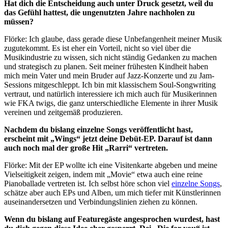
Hat dich die Entscheidung auch unter Druck gesetzt, weil du
das Gefühl hattest, die ungenutzten Jahre nachholen zu
müssen?
Flörke: Ich glaube, dass gerade diese Unbefangenheit meiner Musik
zugutekommt. Es ist eher ein Vorteil, nicht so viel über die
Musikindustrie zu wissen, sich nicht ständig Gedanken zu machen
und strategisch zu planen. Seit meiner frühesten Kindheit haben
mich mein Vater und mein Bruder auf Jazz-Konzerte und zu Jam-
Sessions mitgeschleppt. Ich bin mit klassischem Soul-Songwriting
vertraut, und natürlich interessiere ich mich auch für Musikerinnen
wie FKA twigs, die ganz unterschiedliche Elemente in ihrer Musik
vereinen und zeitgemäß produzieren.
Nachdem du bislang einzelne Songs veröffentlicht hast,
erscheint mit „Wings“ jetzt deine Debüt-EP. Darauf ist dann
auch noch mal der große Hit „Rarri“ vertreten.
Flörke: Mit der EP wollte ich eine Visitenkarte abgeben und meine
Vielseitigkeit zeigen, indem mit „Movie“ etwa auch eine reine
Pianoballade vertreten ist. Ich selbst höre schon viel
einzelne Songs
,
schätze aber auch EPs und Alben, um mich tiefer mit Künstlerinnen
auseinandersetzen und Verbindungslinien ziehen zu können.
Wenn du bislang auf Featuregäste angesprochen wurdest, hast