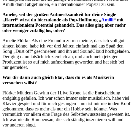
Amilli damit abgefunden, ein internationaler Popstar zu sein.
Amelie, seit der großen Aufmerksamkeit für deine Single
„Rarri“ wirst du hierzulande als Pop-Hoffnung „
Amilli
“ mit
internationalem Potential gehandelt. Das alles ging aber mehr
oder weniger zufällig los, oder?
Amelie Flörke: Als eine Freundin zu mir meinte, dass ich voll gut
singen könne, habe ich vor drei Jahren einfach mal aus Spaß den
Song „Dust off“ geschrieben und ihn auf SoundCloud hochgeladen.
Der ging dann tatsächlich ziemlich ab, und auch mein jetziger
Produzent ist so auf mich aufmerksam geworden und hat sich bei
mir gemeldet.
War dir dann auch gleich klar, dass du es als Musikerin
versuchen willst?
Flörke: Mit dem Gewinn der 1Live Krone ist die Entscheidung
endgültig gefallen. Ich war schon immer sehr musikalisch, habe viel
Klavier gespielt und für mich gesungen – nur ist mir nie in den Kopf
gekommen, dass es mehr als nur ein Hobby sein könnte. Was
vermutlich vor allem eine Frage des Selbstbewusstseins gewesen ist.
Ich war nie die Rampensau, die sich ständig inszenieren will und
vor anderen singt.