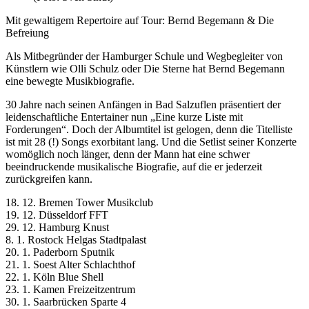
Mit gewaltigem Repertoire auf Tour: Bernd Begemann & Die
Befreiung
Als Mitbegründer der Hamburger Schule und Wegbegleiter von
Künstlern wie Olli Schulz oder Die Sterne hat Bernd Begemann
eine bewegte Musikbiografie.
30 Jahre nach seinen Anfängen in Bad Salzuflen präsentiert der
leidenschaftliche Entertainer nun „Eine kurze Liste mit
Forderungen“. Doch der Albumtitel ist gelogen, denn die Titelliste
ist mit 28 (!) Songs exorbitant lang. Und die Setlist seiner Konzerte
womöglich noch länger, denn der Mann hat eine schwer
beeindruckende musikalische Biografie, auf die er jederzeit
zurückgreifen kann.
18. 12. Bremen Tower Musikclub
19. 12. Düsseldorf FFT
29. 12. Hamburg Knust
8. 1. Rostock Helgas Stadtpalast
20. 1. Paderborn Sputnik
21. 1. Soest Alter Schlachthof
22. 1. Köln Blue Shell
23. 1. Kamen Freizeitzentrum
30. 1. Saarbrücken Sparte 4