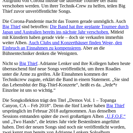
Aufgrund von Corona musste die laufende Tournee der Band
verschoben werden. Um ihrer Technik-Crew zu helfen, teilen Big
Thief zuvor unveröffentlichte Songs.
Die Corona-Pandemie macht das Touren gerade unmöglich. Auch
Big Thief
sind betroffen:
Die Band hat ihre geplante Tournee durch
Japan und Australien bereits ins nächste Jahr verschoben.
Mitleid
mit Künstlern haben gerade viele – doch sie verkaufen immerhin
weiter Alben.
Auch Clubs und Konzerthäuser finden Wege, den
Einbruch an Einnahmen zu kompensieren
. Aber an die
Bühnentechniker denken die Wenigsten.
Nicht so
Big Thief
. Adrianne Lenker und ihre Kollegen haben heute
überraschend fünf neue Songs veröffentlicht, um ihren Roadies
unter die Arme zu greifen. Alle Einnahmen kommen der
Technikcrew zugute, erklärt die Band in einem Statement. „Sie sind
das Lebensblut der Big-Thief-Konzerte“, heißt es da. „Jede*r
Einzelne ist uns so wichtig.“
Die Songkollektion trägt den Titel „Demos Vol. 1 – Topanga
Canyon, CA – Feb 2018“. Denn die fünf Lieder haben
Big Thief
ursprünglich im Februar 2018 aufgenommen. Aus denselben
Sessions entstanden später die zwei großartigen Alben
„U.F.O.F.“
und „Two Hands“, die letztes Jahr viele Bestenlisten angeführt
haben. Drei der neuen Songs sind noch nie veröffentlicht worden,
zwei kennt man bereits von Adrianne Lenkers Soloalbum