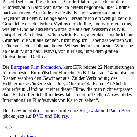
Petzold sehr und fügte hinzu: „Vor drei Jahren, als ich auf dem
Filmfestival in Kairo war, hatte ich bereits begonnen, über Undine
nachzudenken. Am Ende des Festivals – wir waren zu einem
Segeltörn auf dem Nil eingeladen – erzählte ich ein wenig über die
Geschichte des deutschen Mythos der Undine, und wir fragten uns,
wie eine Undine aussehen würde, die aus den Wassern des Nils
entspringt. Am liebsten wären wir in Kairo, aber das ist natürlich aus
Gründen, die wir alle kennen, nicht möglich – aber das werden wir
später auf jeden Fall nachholen. Wir senden unsere besten Wünsche
an die Jury und das Festival, von hier aus, unter dem grauen
Herbsthimmel Berlins“.
Die
European Film Promotion
, kurz EFP, reichte 22 Nominierungen
für den besten Europäischen Film ein. 56 Kritiken aus 14 arabischen
Staaten wählten den Gewinner aus. Zu der Verkündung des
Kritikerpreises äußerte sich Jury-Direktor Ola Kamel Al-Sheikh
sehr erfreut: „Undine ist einer dieser Filme, die man nicht verpassen
darf. Es ist erfreulich, ihn dieses Jahr in der offiziellen Auswahl des
Internationalen Filmfestivals von Kairo zu sehen“.
Den Gewinnerfilm „Undine“ mit
Franz Rogowski
und
Paula Beer
gibt es jetzt auf
DVD und Blu-ray
.
Tags:
Paula Beer