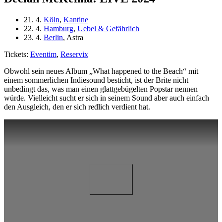
21. 4.
Köln
,
Kantine
22. 4.
Hamburg
,
Uebel & Gefährlich
23. 4.
Berlin
, Astra
Tickets:
Eventim
,
Reservix
Obwohl sein neues Album „What happened to the Beach“ mit
einem sommerlichen Indiesound besticht, ist der Brite nicht
unbedingt das, was man einen glattgebügelten Popstar nennen
würde. Vielleicht sucht er sich in seinem Sound aber auch einfach
den Ausgleich, den er sich redlich verdient hat.