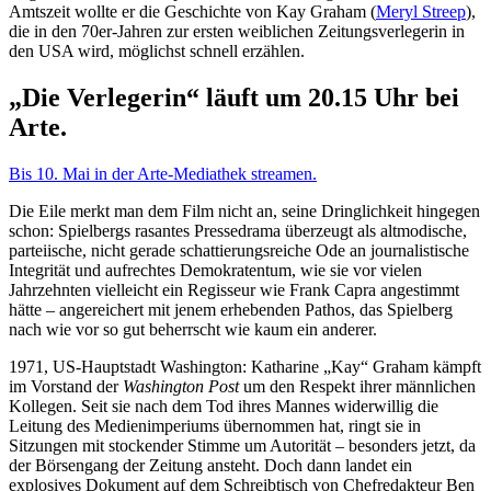
Amtszeit wollte er die Geschichte von Kay Graham (
Meryl Streep
),
die in den 70er-Jahren zur ersten weiblichen Zeitungsverlegerin in
den USA wird, möglichst schnell erzählen.
„Die Verlegerin“ läuft um 20.15 Uhr bei
Arte.
Bis 10. Mai in der Arte-Mediathek streamen.
Die Eile merkt man dem Film nicht an, seine Dringlichkeit hingegen
schon: Spielbergs rasantes Pressedrama überzeugt als altmodische,
parteiische, nicht gerade schattierungsreiche Ode an journalistische
Integrität und aufrechtes Demokratentum, wie sie vor vielen
Jahrzehnten vielleicht ein Regisseur wie Frank Capra angestimmt
hätte – angereichert mit jenem erhebenden Pathos, das Spielberg
nach wie vor so gut beherrscht wie kaum ein anderer.
1971, US-Hauptstadt Washington: Katharine „Kay“ Graham kämpft
im Vorstand der
Washington Post
um den Respekt ihrer männlichen
Kollegen. Seit sie nach dem Tod ihres Mannes widerwillig die
Leitung des Medienimperiums übernommen hat, ringt sie in
Sitzungen mit stockender Stimme um Autorität – besonders jetzt, da
der Börsengang der Zeitung ansteht. Doch dann landet ein
explosives Dokument auf dem Schreibtisch von Chefredakteur Ben