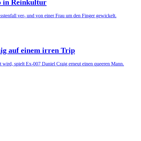
 in Reinkultur
sstenfall ver- und von einer Frau um den Finger gewickelt.
g auf einem irren Trip
wird, spielt Ex-007 Daniel Craig erneut einen queeren Mann.