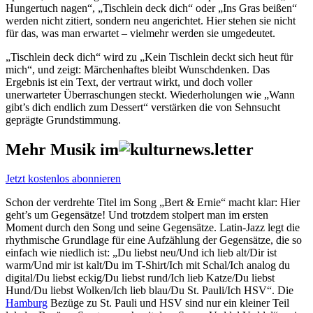
Hungertuch nagen“, „Tischlein deck dich“ oder „Ins Gras beißen“
werden nicht zitiert, sondern neu angerichtet. Hier stehen sie nicht
für das, was man erwartet – vielmehr werden sie umgedeutet.
„Tischlein deck dich“ wird zu „Kein Tischlein deckt sich heut für
mich“, und zeigt: Märchenhaftes bleibt Wunschdenken. Das
Ergebnis ist ein Text, der vertraut wirkt, und doch voller
unerwarteter Überraschungen steckt. Wiederholungen wie „Wann
gibt’s dich endlich zum Dessert“ verstärken die von Sehnsucht
geprägte Grundstimmung.
Mehr Musik im
Jetzt kostenlos abonnieren
Schon der verdrehte Titel im Song „Bert & Ernie“ macht klar: Hier
geht’s um Gegensätze! Und trotzdem stolpert man im ersten
Moment durch den Song und seine Gegensätze. Latin-Jazz legt die
rhythmische Grundlage für eine Aufzählung der Gegensätze, die so
einfach wie niedlich ist: „Du liebst neu/Und ich lieb alt/Dir ist
warm/Und mir ist kalt/Du im T-Shirt/Ich mit Schal/Ich analog du
digital/Du liebst eckig/Du liebst rund/Ich lieb Katze/Du liebst
Hund/Du liebst Wolken/Ich lieb blau/Du St. Pauli/Ich HSV“. Die
Hamburg
Bezüge zu St. Pauli und HSV sind nur ein kleiner Teil