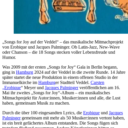
„Songs for Joy auf der Veddel“ – das musikalische Mitmachprojekt
von Erobique und Jacques Palminger. Ob Latin-Jazz, New-Wave
oder Chanson – die 18 Songs stecken voller Lebensfreude und
Humor.
Was 2009 mit der ersten „Songs for Joy“ Gala in Berlin begann,
ging in
Hamburg
2024 auf der Veddel in die zweite Runde. 14 Jahre
später startet die neue Produktion in einem offenen Studio in der
Immanuelkirche im
Hamburg
er Stadtteil Veddel.
Carsten
„
Erobique
“ Meyer und
Jacques Palminger
veröffentlichen am 16.
Mai ihr zweites „Songs for Joy“-Album – ein musikalisches
Mitmachprojekt für Autor:innen, Musiker:innen und alle, die Lust
haben, gemeinsam Musik zu machen.
Durch die über 100 eingesandten Lyrics, die
Erobique
und
Jacques
Palminger
gemeinsam mit mehr als 50 Musiker:innen vertont haben,
ist ein breit gefächertes Album entstanden. Die Songs fügen sich