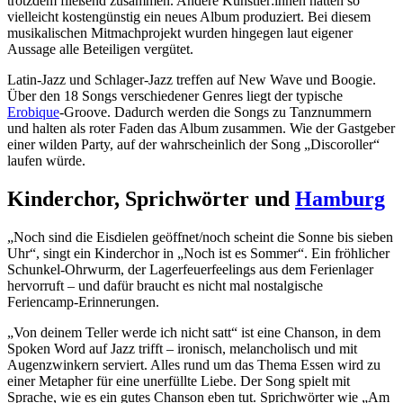
trotzdem fließend zusammen. Andere Künstler:innen hätten so
vielleicht kostengünstig ein neues Album produziert. Bei diesem
musikalischen Mitmachprojekt wurden hingegen laut eigener
Aussage alle Beteiligen vergütet.
Latin-Jazz und Schlager-Jazz treffen auf New Wave und Boogie.
Über den 18 Songs verschiedener Genres liegt der typische
Erobique
-Groove. Dadurch werden die Songs zu Tanznummern
und halten als roter Faden das Album zusammen. Wie der Gastgeber
einer wilden Party, auf der wahrscheinlich der Song „Discoroller“
laufen würde.
Kinderchor, Sprichwörter und
Hamburg
„Noch sind die Eisdielen geöffnet/noch scheint die Sonne bis sieben
Uhr“, singt ein Kinderchor in „Noch ist es Sommer“. Ein fröhlicher
Schunkel-Ohrwurm, der Lagerfeuerfeelings aus dem Ferienlager
hervorruft – und dafür braucht es nicht mal nostalgische
Feriencamp-Erinnerungen.
„Von deinem Teller werde ich nicht satt“ ist eine Chanson, in dem
Spoken Word auf Jazz trifft – ironisch, melancholisch und mit
Augenzwinkern serviert. Alles rund um das Thema Essen wird zu
einer Metapher für eine unerfüllte Liebe. Der Song spielt mit
Sprache, wie es ein gutes Chanson eben tut. Sprichwörter wie „Am