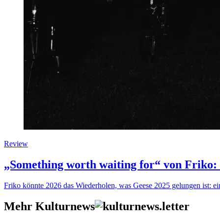
Review
„Something worth waiting for“ von Friko:
Friko könnte 2026 das Wiederholen, was Geese 2025 gelungen ist: ein 
Mehr Kulturnews