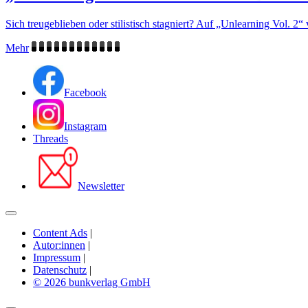
Sich treugeblieben oder stilistisch stagniert? Auf „Unlearning Vol. 2“
Mehr
Facebook
Instagram
Threads
Newsletter
Content Ads
|
Autor:innen
|
Impressum
|
Datenschutz
|
© 2026 bunkverlag GmbH