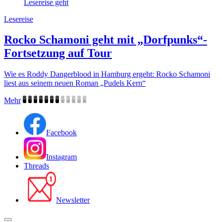
Lesereise
Rocko Schamoni geht mit „Dorfpunks“-
Fortsetzung auf Tour
Wie es Roddy Dangerblood in Hamburg ergeht: Rocko Schamoni
liest aus seinem neuen Roman „Pudels Kern“
Mehr
Facebook
Instagram
Threads
Newsletter