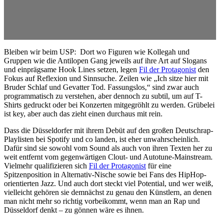
Bleiben wir beim USP: Dort wo Figuren wie Kollegah und
Gruppen wie die Antilopen Gang jeweils auf ihre Art auf Slogans
und einprägsame Hook Lines setzen, legen
Fil der Protagonist
den
Fokus auf Reflexion und Sinnsuche. Zeilen wie „Ich sitze hier mit
Bruder Schlaf und Gevatter Tod. Fassungslos,“ sind zwar auch
programmatisch zu verstehen, aber dennoch zu subtil, um auf T-
Shirts gedruckt oder bei Konzerten mitgegröhlt zu werden. Grübelei
ist key, aber auch das zieht einen durchaus mit rein.
Dass die Düsseldorfer mit ihrem Debüt auf den großen Deutschrap-
Playlisten bei Spotify und co landen, ist eher unwahrscheinlich.
Dafür sind sie sowohl vom Sound als auch von ihren Texten her zu
weit entfernt vom gegenwärtigen Clout- und Autotune-Mainstream.
Vielmehr qualifizieren sich
Fil der Protagonist
für eine
Spitzenposition in Alternativ-Nische sowie bei Fans des HipHop-
orientierten Jazz. Und auch dort steckt viel Potential, und wer weiß,
vielleicht gehören sie demnächst zu genau den Künstlern, an denen
man nicht mehr so richtig vorbeikommt, wenn man an Rap und
Düsseldorf denkt – zu gönnen wäre es ihnen.