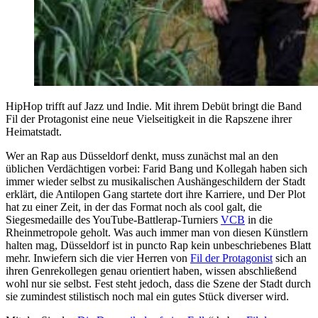
HipHop trifft auf Jazz und Indie. Mit ihrem Debüt bringt die Band
Fil der Protagonist eine neue Vielseitigkeit in die Rapszene ihrer
Heimatstadt.
Wer an Rap aus Düsseldorf denkt, muss zunächst mal an den
üblichen Verdächtigen vorbei: Farid Bang und Kollegah haben sich
immer wieder selbst zu musikalischen Aushängeschildern der Stadt
erklärt, die Antilopen Gang startete dort ihre Karriere, und Der Plot
hat zu einer Zeit, in der das Format noch als cool galt, die
Siegesmedaille des YouTube-Battlerap-Turniers
VCB
in die
Rheinmetropole geholt. Was auch immer man von diesen Künstlern
halten mag, Düsseldorf ist in puncto Rap kein unbeschriebenes Blatt
mehr. Inwiefern sich die vier Herren von
Fil der Protagonist
sich an
ihren Genrekollegen genau orientiert haben, wissen abschließend
wohl nur sie selbst. Fest steht jedoch, dass die Szene der Stadt durch
sie zumindest stilistisch noch mal ein gutes Stück diverser wird.