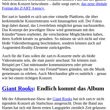
Welt dem Konzert beiwohnen – dafür sorgt zart.tv,
das neue digitale
Format der Z|ART Agency.
Bei zart.tv handelt es sich um eine virtuelle Plattform, die über
herkömmliche Konzertstreams weit hinausgehen soll. Der Fokus
liegt dabei darauf, das Liveerlebnis möglichst genau nachzustellen.
Das Konzept der jeweiligen Show wird gemeinsam mit den
Künstler*innen erarbeitet, die verschiedene Möglichkeiten haben,
ihren Auftritt kreativ zu gestalten. So müssen sie sich nicht auf eine
bloße Videoübertragung beschränken, sondern können auch auf
Augmented-Reality-Elemente zurückgreifen.
Auch für die Fans sollen die zart.tv-Konzerte mehr als bloße
Videostreams sein, die man passiv anschaut: Sie können zum
Beispiel per Chat miteinander kommunizieren oder private
Watchgroups mit bis zu vier Freund*innen gründen, um die Musik
gemeinsam zu erleben. Auch Merchandise gibt es natürlich – genau
wie bei einem richtigen Konzert.
Giant Rooks
: Endlich kommt das Album
Mit der Albumrelease-Show der
Giant Rooks
hat sich zart.tv nicht
irgendein Konzert als Startschuss ausgesucht. Denn die Band aus
Hamm hat sich mit ihrem ersten Langspieler ziemlich Zeit gelassen: