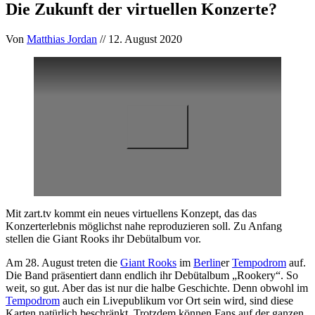
Die Zukunft der virtuellen Konzerte?
Von
Matthias Jordan
// 12. August 2020
Mit zart.tv kommt ein neues virtuellens Konzept, das das
Konzerterlebnis möglichst nahe reproduzieren soll. Zu Anfang
stellen die Giant Rooks ihr Debütalbum vor.
Am 28. August treten die
Giant Rooks
im
Berlin
er
Tempodrom
auf.
Die Band präsentiert dann endlich ihr Debütalbum „Rookery“. So
weit, so gut. Aber das ist nur die halbe Geschichte. Denn obwohl im
Tempodrom
auch ein Livepublikum vor Ort sein wird, sind diese
Karten natürlich beschränkt. Trotzdem können Fans auf der ganzen