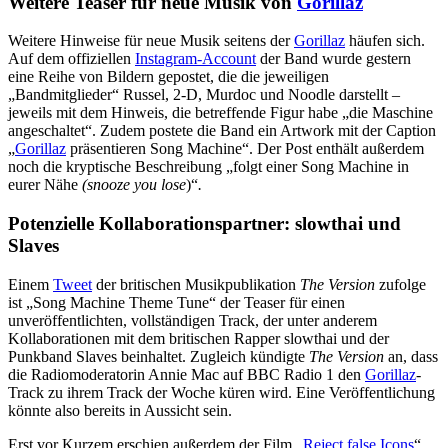
Weitere Teaser für neue Musik von
Gorillaz
Weitere Hinweise für neue Musik seitens der
Gorillaz
häufen sich.
Auf dem offiziellen
Instagram-Account
der Band wurde gestern
eine Reihe von Bildern gepostet, die die jeweiligen
„Bandmitglieder“ Russel, 2-D, Murdoc und Noodle darstellt –
jeweils mit dem Hinweis, die betreffende Figur habe „die Maschine
angeschaltet“. Zudem postete die Band ein Artwork mit der Caption
„
Gorillaz
präsentieren Song Machine“. Der Post enthält außerdem
noch die kryptische Beschreibung „folgt einer Song Machine in
eurer Nähe
(snooze you lose
)“
.
Potenzielle Kollaborationspartner: slowthai und
Slaves
Einem
Tweet
der britischen Musikpublikation
The Version
zufolge
ist „Song Machine Theme Tune“ der Teaser für einen
unveröffentlichten, vollständigen Track, der unter anderem
Kollaborationen mit dem britischen Rapper slowthai und der
Punkband Slaves beinhaltet. Zugleich kündigte
The Version
an, dass
die Radiomoderatorin Annie Mac auf BBC Radio 1 den
Gorillaz
-
Track zu ihrem Track der Woche küren wird. Eine Veröffentlichung
könnte also bereits in Aussicht sein.
Erst vor Kurzem erschien außerdem der Film „
Reject false Icons
“,