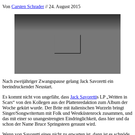
Von
Carsten Schrader
// 24. August 2015
Nach zweijähriger Zwangspause gelang Jack Savoretti ein
beeindruckender Neustart.
Es kommt nicht von ungefähr, dass
Jack Savoretti
s LP „Written in
Scars“ von den Kollegen aus der Plattenredaktion zum Album der
Woche gekürt wurde. Der Brite mit italienischen Wurzeln bringt
Singer/Songwritertum mit Folk und Westküstenrock zusammen, und
das mit einer so unangestrengten Eindringlichkeit, dass hier und da
schon der Name Bruce Springsteen geraunt wird.
Wenn von Savoretti eines nicht zu erwarten ist, dann ist es schnöde