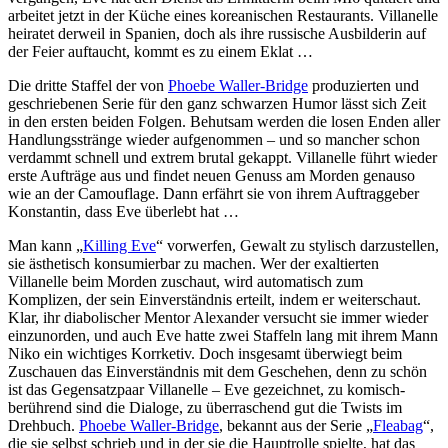
arbeitet jetzt in der Küche eines koreanischen Restaurants. Villanelle
heiratet derweil in Spanien, doch als ihre russische Ausbilderin auf
der Feier auftaucht, kommt es zu einem Eklat …
Die dritte Staffel der von
Phoebe Waller-Bridge
produzierten und
geschriebenen Serie für den ganz schwarzen Humor lässt sich Zeit
in den ersten beiden Folgen. Behutsam werden die losen Enden aller
Handlungsstränge wieder aufgenommen – und so mancher schon
verdammt schnell und extrem brutal gekappt. Villanelle führt wieder
erste Aufträge aus und findet neuen Genuss am Morden genauso
wie an der Camouflage. Dann erfährt sie von ihrem Auftraggeber
Konstantin, dass Eve überlebt hat …
Man kann „
Killing Eve
“ vorwerfen, Gewalt zu stylisch darzustellen,
sie ästhetisch konsumierbar zu machen. Wer der exaltierten
Villanelle beim Morden zuschaut, wird automatisch zum
Komplizen, der sein Einverständnis erteilt, indem er weiterschaut.
Klar, ihr diabolischer Mentor Alexander versucht sie immer wieder
einzunorden, und auch Eve hatte zwei Staffeln lang mit ihrem Mann
Niko ein wichtiges Korrketiv. Doch insgesamt überwiegt beim
Zuschauen das Einverständnis mit dem Geschehen, denn zu schön
ist das Gegensatzpaar Villanelle – Eve gezeichnet, zu komisch-
berührend sind die Dialoge, zu überraschend gut die Twists im
Drehbuch.
Phoebe Waller-Bridge
, bekannt aus der Serie „
Fleabag
“,
die sie selbst schrieb und in der sie die Hauptrolle spielte, hat das