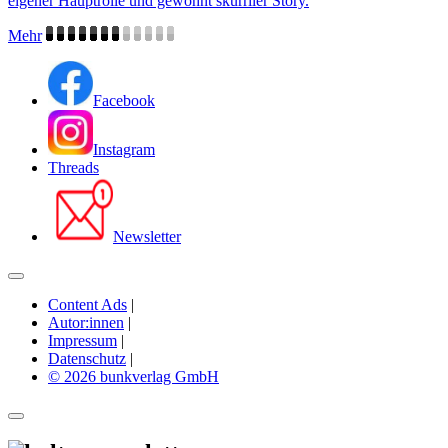
eigener Hauptrolle und gewohnt skurriler Story.
Mehr
Facebook
Instagram
Threads
Newsletter
Content Ads
|
Autor:innen
|
Impressum
|
Datenschutz
|
© 2026 bunkverlag GmbH