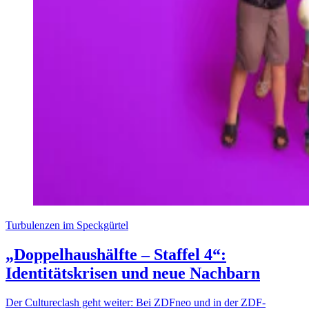
Turbulenzen im Speckgürtel
„Doppelhaushälfte – Staffel 4“:
Identitätskrisen und neue Nachbarn
Der Cultureclash geht weiter: Bei ZDFneo und in der ZDF-