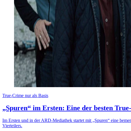
True-Crime nur als Basis
„Spuren“ im Ersten: Eine der besten Tru
Im Ersten und in der ARD-Mediathek startet mit „Spuren“ eine bemerk
Vierteilers.