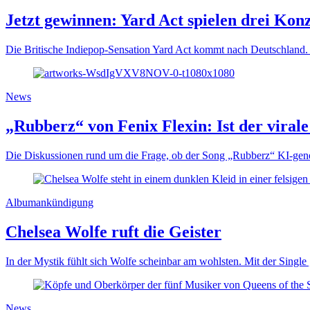
Jetzt gewinnen: Yard Act spielen drei Kon
Die Britische Indiepop-Sensation Yard Act kommt nach Deutschland. 
News
„Rubberz“ von Fenix Flexin: Ist der viral
Die Diskussionen rund um die Frage, ob der Song „Rubberz“ KI-gener
Albumankündigung
Chelsea Wolfe ruft die Geister
In der Mystik fühlt sich Wolfe scheinbar am wohlsten. Mit der Single
News