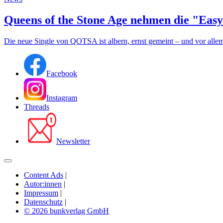
Queens of the Stone Age nehmen die "Easy
Die neue Single von QOTSA ist albern, ernst gemeint – und vor allem
Facebook
Instagram
Threads
Newsletter
Content Ads
|
Autor:innen
|
Impressum
|
Datenschutz
|
© 2026 bunkverlag GmbH