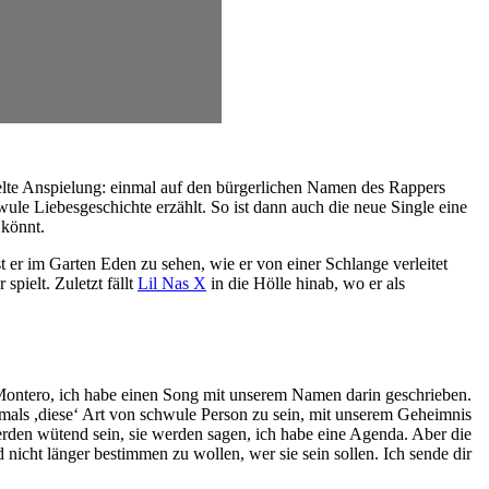
lte Anspielung: einmal auf den bürgerlichen Namen des Rappers
hwule Liebesgeschichte erzählt. So ist dann auch die neue Single eine
 könnt.
 er im Garten Eden zu sehen, wie er von einer Schlange verleitet
spielt. Zuletzt fällt
Lil Nas X
in die Hölle hinab, wo er als
er Montero, ich habe einen Song mit unserem Namen darin geschrieben.
emals ,diese‘ Art von schwule Person zu sein, mit unserem Geheimnis
werden wütend sein, sie werden sagen, ich habe eine Agenda. Aber die
icht länger bestimmen zu wollen, wer sie sein sollen. Ich sende dir