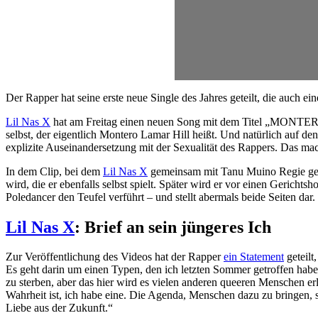
Der Rapper hat seine erste neue Single des Jahres geteilt, die auch eine
Lil Nas X
hat am Freitag einen neuen Song mit dem Titel „MONTERO (
selbst, der eigentlich Montero Lamar Hill heißt. Und natürlich auf
explizite Auseinandersetzung mit der Sexualität des Rappers. Das mach
In dem Clip, bei dem
Lil Nas X
gemeinsam mit Tanu Muino Regie geführ
wird, die er ebenfalls selbst spielt. Später wird er vor einen Gerichtsh
Poledancer den Teufel verführt – und stellt abermals beide Seiten dar.
Lil Nas X
: Brief an sein jüngeres Ich
Zur Veröffentlichung des Videos hat der Rapper
ein Statement
geteilt
Es geht darin um einen Typen, den ich letzten Sommer getroffen habe.
zu sterben, aber das hier wird es vielen anderen queeren Menschen er
Wahrheit ist, ich habe eine. Die Agenda, Menschen dazu zu bringen, 
Liebe aus der Zukunft.“