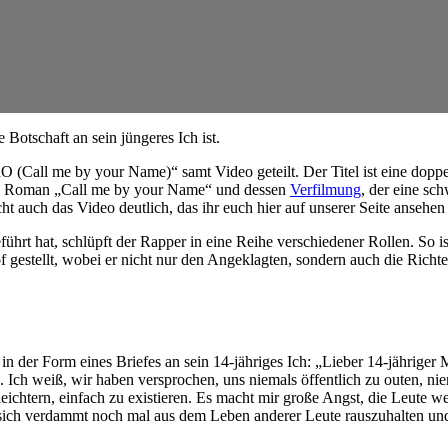
 Botschaft an sein jüngeres Ich ist.
Call me by your Name)“ samt Video geteilt. Der Titel ist eine doppe
 den Roman „Call me by your Name“ und dessen
Verfilmung
, der eine sc
t auch das Video deutlich, das ihr euch hier auf unserer Seite ansehen
t hat, schlüpft der Rapper in eine Reihe verschiedener Rollen. So ist
of gestellt, wobei er nicht nur den Angeklagten, sondern auch die Richter 
, in der Form eines Briefes an sein 14-jähriges Ich: „Lieber 14-jährig
 Ich weiß, wir haben versprochen, uns niemals öffentlich zu outen, ni
leichtern, einfach zu existieren. Es macht mir große Angst, die Leute 
sich verdammt noch mal aus dem Leben anderer Leute rauszuhalten und n