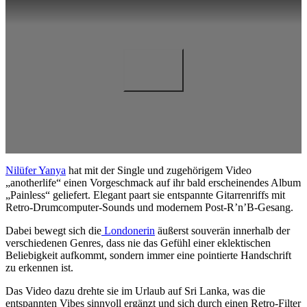
Nilüfer Yanya
hat mit der Single und zugehörigem Video
„anotherlife“ einen Vorgeschmack auf ihr bald erscheinendes Album
„Painless“ geliefert. Elegant paart sie entspannte Gitarrenriffs mit
Retro-Drumcomputer-Sounds und modernem Post-R’n’B-Gesang.
Dabei bewegt sich die
Londonerin
äußerst souverän innerhalb der
verschiedenen Genres, dass nie das Gefühl einer eklektischen
Beliebigkeit aufkommt, sondern immer eine pointierte Handschrift
zu erkennen ist.
Das Video dazu drehte sie im Urlaub auf Sri Lanka, was die
entspannten Vibes sinnvoll ergänzt und sich durch einen Retro-Filter