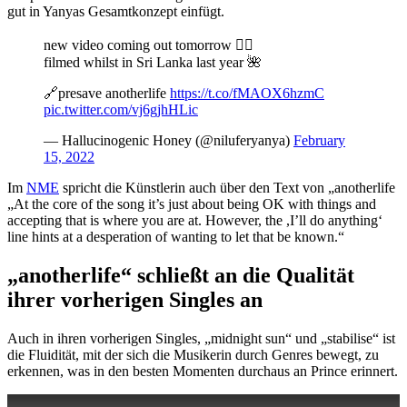
gut in Yanyas Gesamtkonzept einfügt.
new video coming out tomorrow ❤️‍🔥
filmed whilst in Sri Lanka last year 🌺
🔗presave anotherlife
https://t.co/fMAOX6hzmC
pic.twitter.com/vj6gjhHLic
— Hallucinogenic Honey (@niluferyanya)
February
15, 2022
Im
NME
spricht die Künstlerin auch über den Text von „anotherlife
„At the core of the song it’s just about being OK with things and
accepting that is where you are at. However, the ,I’ll do anything‘
line hints at a desperation of wanting to let that be known.“
„anotherlife“ schließt an die Qualität
ihrer vorherigen Singles an
Auch in ihren vorherigen Singles, „midnight sun“ und „stabilise“ ist
die Fluidität, mit der sich die Musikerin durch Genres bewegt, zu
erkennen, was in den besten Momenten durchaus an Prince erinnert.