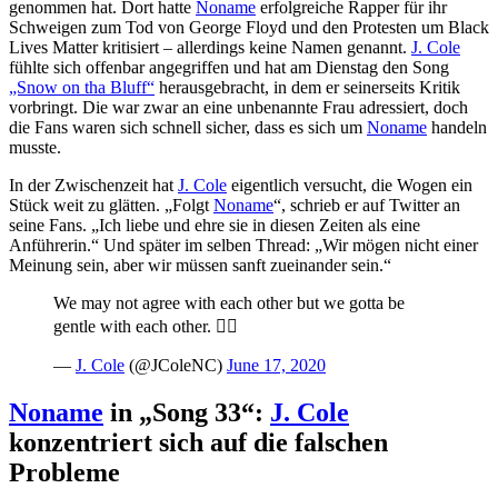
genommen hat. Dort hatte
Noname
erfolgreiche Rapper für ihr
Schweigen zum Tod von George Floyd und den Protesten um Black
Lives Matter kritisiert – allerdings keine Namen genannt.
J. Cole
fühlte sich offenbar angegriffen und hat am Dienstag den Song
„Snow on tha Bluff“
herausgebracht, in dem er seinerseits Kritik
vorbringt. Die war zwar an eine unbenannte Frau adressiert, doch
die Fans waren sich schnell sicher, dass es sich um
Noname
handeln
musste.
In der Zwischenzeit hat
J. Cole
eigentlich versucht, die Wogen ein
Stück weit zu glätten. „Folgt
Noname
“, schrieb er auf Twitter an
seine Fans. „Ich liebe und ehre sie in diesen Zeiten als eine
Anführerin.“ Und später im selben Thread: „Wir mögen nicht einer
Meinung sein, aber wir müssen sanft zueinander sein.“
We may not agree with each other but we gotta be
gentle with each other. ✌🏿
—
J. Cole
(@JColeNC)
June 17, 2020
Noname
in „Song 33“:
J. Cole
konzentriert sich auf die falschen
Probleme