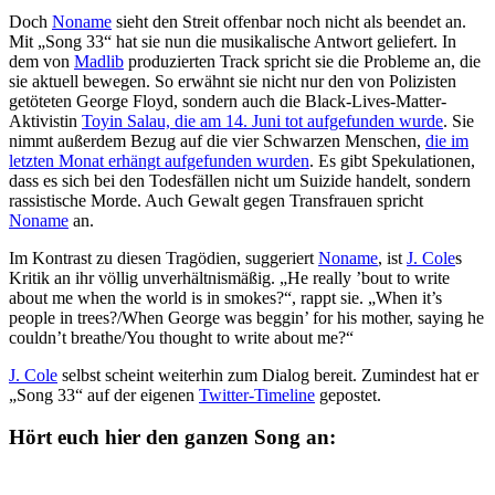
Doch
Noname
sieht den Streit offenbar noch nicht als beendet an.
Mit „Song 33“ hat sie nun die musikalische Antwort geliefert. In
dem von
Madlib
produzierten Track spricht sie die Probleme an, die
sie aktuell bewegen. So erwähnt sie nicht nur den von Polizisten
getöteten George Floyd, sondern auch die Black-Lives-Matter-
Aktivistin
Toyin Salau, die am 14. Juni tot aufgefunden wurde
. Sie
nimmt außerdem Bezug auf die vier Schwarzen Menschen,
die im
letzten Monat erhängt aufgefunden wurden
. Es gibt Spekulationen,
dass es sich bei den Todesfällen nicht um Suizide handelt, sondern
rassistische Morde. Auch Gewalt gegen Transfrauen spricht
Noname
an.
Im Kontrast zu diesen Tragödien, suggeriert
Noname
, ist
J. Cole
s
Kritik an ihr völlig unverhältnismäßig. „He really ’bout to write
about me when the world is in smokes?“, rappt sie. „When it’s
people in trees?/When George was beggin’ for his mother, saying he
couldn’t breathe/You thought to write about me?“
J. Cole
selbst scheint weiterhin zum Dialog bereit. Zumindest hat er
„Song 33“ auf der eigenen
Twitter-Timeline
gepostet.
Hört euch hier den ganzen Song an: