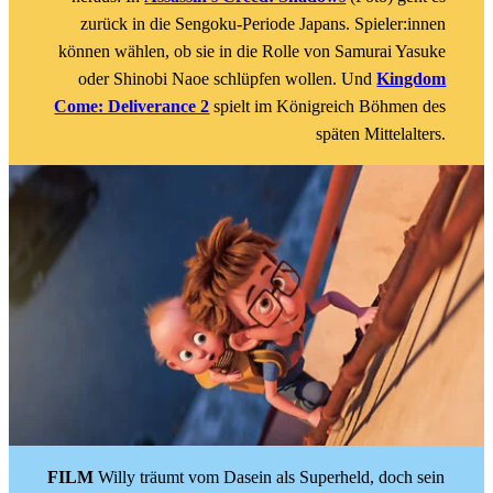
zurück in die Sengoku-Periode Japans. Spieler:innen
können wählen, ob sie in die Rolle von Samurai Yasuke
oder Shinobi Naoe schlüpfen wollen. Und
Kingdom
Come: Deliverance 2
spielt im Königreich Böhmen des
späten Mittelalters.
FILM
Willy träumt vom Dasein als Superheld, doch sein