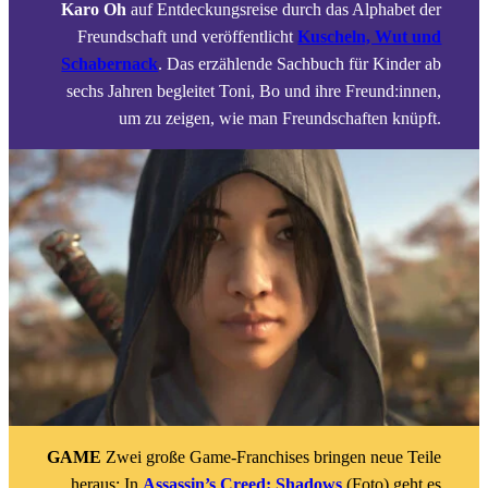
Karo Oh
auf Entdeckungsreise durch das Alphabet der
Freundschaft und veröffentlicht
Kuscheln, Wut und
Schabernack
. Das erzählende Sachbuch für Kinder ab
sechs Jahren begleitet Toni, Bo und ihre Freund:innen,
um zu zeigen, wie man Freundschaften knüpft.
GAME
Zwei große Game-Franchises bringen neue Teile
heraus: In
Assassin’s Creed: Shadows
(Foto) geht es