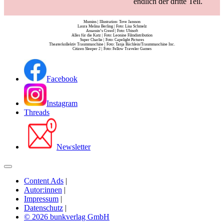
endlich der dritte Teil.
Mumins | Illustration: Tove Jansson
Laura Melina Berling | Foto: Lisa Schmelz
Assassin’s Creed | Foto: Ubisoft
Alles für die Katz | Foto: Leonine Filmdistribution
Super Charlie | Foto: Capelight Pictures
Theaterkollektiv Traummaschine | Foto: Tanja Bächlein/Traummaschine Inc.
Citizen Sleeper 2 | Foto: Fellow Traveler Games
Facebook
Instagram
Threads
Newsletter
Content Ads
|
Autor:innen
|
Impressum
|
Datenschutz
|
© 2026 bunkverlag GmbH