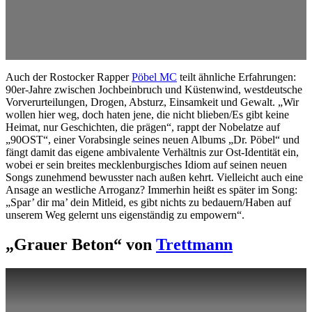
Auch der Rostocker Rapper
Pöbel MC
teilt ähnliche Erfahrungen:
90er-Jahre zwischen Jochbeinbruch und Küstenwind, westdeutsche
Vorverurteilungen, Drogen, Absturz, Einsamkeit und Gewalt. „Wir
wollen hier weg, doch haten jene, die nicht blieben/Es gibt keine
Heimat, nur Geschichten, die prägen“, rappt der Nobelatze auf
„90OST“, einer Vorabsingle seines neuen Albums „Dr. Pöbel“ und
fängt damit das eigene ambivalente Verhältnis zur Ost-Identität ein,
wobei er sein breites mecklenburgisches Idiom auf seinen neuen
Songs zunehmend bewusster nach außen kehrt. Vielleicht auch eine
Ansage an westliche Arroganz? Immerhin heißt es später im Song:
„Spar’ dir ma’ dein Mitleid, es gibt nichts zu bedauern/Haben auf
unserem Weg gelernt uns eigenständig zu empowern“.
„Grauer Beton“ von
Trettmann