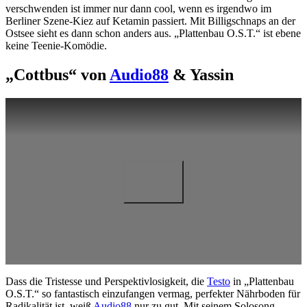
verschwenden ist immer nur dann cool, wenn es irgendwo im
Berliner Szene-Kiez auf Ketamin passiert. Mit Billigschnaps an der
Ostsee sieht es dann schon anders aus. „Plattenbau O.S.T.“ ist ebene
keine Teenie-Komödie.
„Cottbus“ von
Audio88
& Yassin
Dass die Tristesse und Perspektivlosigkeit, die
Testo
in „Plattenbau
O.S.T.“ so fantastisch einzufangen vermag, perfekter Nährboden für
Radikalität ist, weiß
Audio88
nur zu gut. Mit seinem Solosong