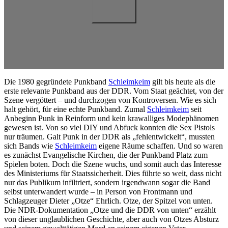
Die 1980 gegründete Punkband
Schleimkeim
gilt bis heute als die
erste relevante Punkband aus der DDR. Vom Staat geächtet, von der
Szene vergöttert – und durchzogen von Kontroversen. Wie es sich
halt gehört, für eine echte Punkband. Zumal
Schleimkeim
seit
Anbeginn Punk in Reinform und kein krawalliges Modephänomen
gewesen ist. Von so viel DIY und Abfuck konnten die Sex Pistols
nur träumen. Galt Punk in der DDR als „fehlentwickelt“, mussten
sich Bands wie
Schleimkeim
eigene Räume schaffen. Und so waren
es zunächst Evangelische Kirchen, die der Punkband Platz zum
Spielen boten. Doch die Szene wuchs, und somit auch das Interesse
des Ministeriums für Staatssicherheit. Dies führte so weit, dass nicht
nur das Publikum infiltriert, sondern irgendwann sogar die Band
selbst unterwandert wurde – in Person von Frontmann und
Schlagzeuger Dieter „Otze“ Ehrlich. Otze, der Spitzel von unten.
Die NDR-Dokumentation „Otze und die DDR von unten“ erzählt
von dieser unglaublichen Geschichte, aber auch von Otzes Absturz