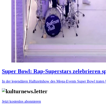
Super Bowl: Rap-Superstars zelebrieren s
In der legendären Halbzeitshow des Mega-Events Super Bowl traten U
Jetzt kostenlos abonnieren