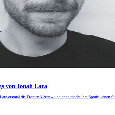
ngs von Jonah Lara
Lara erstmal die Fronten klären – und dann macht ihm Spotify einen S