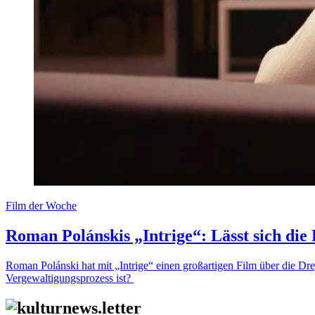
Film der Woche
Roman Polánskis „Intrige“: Lässt sich di
Roman Polánski hat mit „Intrige“ einen großartigen Film über die Dr
Vergewaltigungsprozess ist?