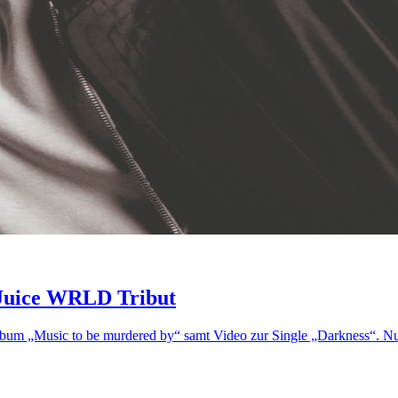
 Juice WRLD Tribut
 Album „Music to be murdered by“ samt Video zur Single „Darkness“. N