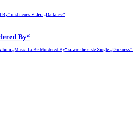
dered By“
 Album „Music To Be Murdered By“ sowie die erste Single „Darkness“