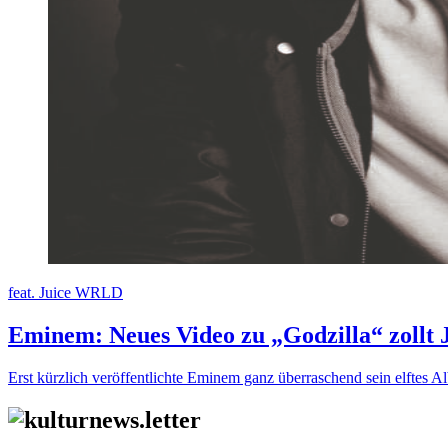
feat. Juice WRLD
Eminem: Neues Video zu „Godzilla“ zollt
Erst kürzlich veröffentlichte Eminem ganz überraschend sein elftes