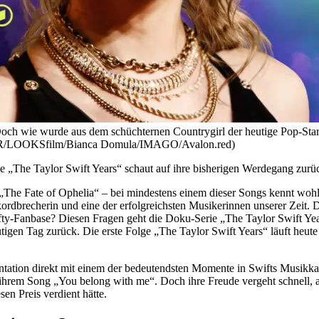
 Doch wie wurde aus dem schüchternen Countrygirl der heutige Pop-Sta
: SWR/LOOKSfilm/Bianca Domula/IMAGO/Avalon.red)
e „The Taylor Swift Years“ schaut auf ihre bisherigen Werdegang zurü
„The Fate of Ophelia“ – bei mindestens einem dieser Songs kennt woh
Rekordbrecherin und eine der erfolgreichsten Musikerinnen unserer Zei
fty-Fanbase? Diesen Fragen geht die Doku-Serie „The Taylor Swift Year
gen Tag zurück. Die erste Folge „The Taylor Swift Years“ läuft heute u
ation direkt mit einem der bedeutendsten Momente in Swifts Musikka
it ihrem Song „You belong with me“. Doch ihre Freude vergeht schnell,
en Preis verdient hätte.