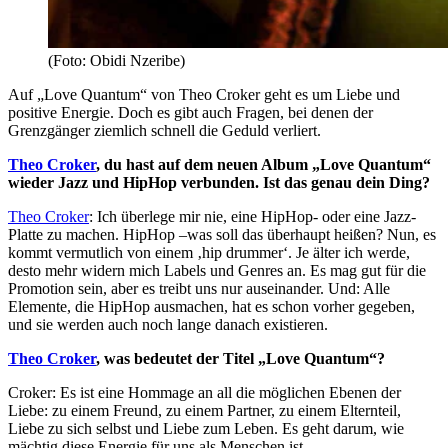
(Foto: Obidi Nzeribe)
Auf „Love Quantum“ von Theo Croker geht es um Liebe und
positive Energie. Doch es gibt auch Fragen, bei denen der
Grenzgänger ziemlich schnell die Geduld verliert.
Theo Croker
, du hast auf dem neuen Album „Love Quantum“
wieder Jazz und HipHop verbunden. Ist das genau dein Ding?
Theo Croker
: Ich überlege mir nie, eine HipHop- oder eine Jazz-
Platte zu machen. HipHop –was soll das überhaupt heißen? Nun, es
kommt vermutlich von einem ‚hip drummer‘. Je älter ich werde,
desto mehr widern mich Labels und Genres an. Es mag gut für die
Promotion sein, aber es treibt uns nur auseinander. Und: Alle
Elemente, die HipHop ausmachen, hat es schon vorher gegeben,
und sie werden auch noch lange danach existieren.
Theo Croker
, was bedeutet der Titel „Love Quantum“?
Croker: Es ist eine Hommage an all die möglichen Ebenen der
Liebe: zu einem Freund, zu einem Partner, zu einem Elternteil,
Liebe zu sich selbst und Liebe zum Leben. Es geht darum, wie
mächtig diese Energie für uns als Menschen ist.