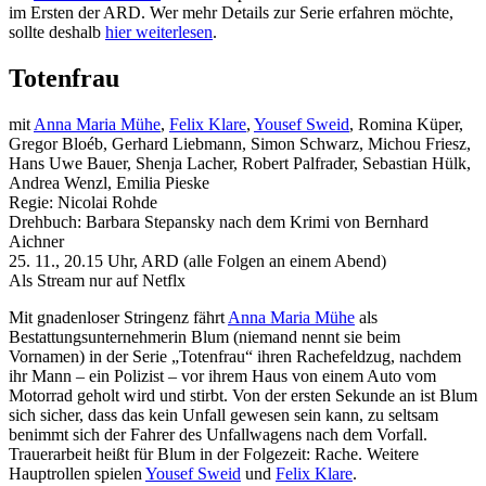
im Ersten der ARD. Wer mehr Details zur Serie erfahren möchte,
sollte deshalb
hier weiterlesen
.
Totenfrau
mit
Anna Maria Mühe
,
Felix Klare
,
Yousef Sweid
, Romina Küper,
Gregor Bloéb, Gerhard Liebmann, Simon Schwarz, Michou Friesz,
Hans Uwe Bauer, Shenja Lacher, Robert Palfrader, Sebastian Hülk,
Andrea Wenzl, Emilia Pieske
Regie: Nicolai Rohde
Drehbuch: Barbara Stepansky nach dem Krimi von Bernhard
Aichner
25. 11., 20.15 Uhr, ARD (alle Folgen an einem Abend)
Als Stream nur auf Netflx
Mit gnadenloser Stringenz fährt
Anna Maria Mühe
als
Bestattungsunternehmerin Blum (niemand nennt sie beim
Vornamen) in der Serie „Totenfrau“ ihren Rachefeldzug, nachdem
ihr Mann – ein Polizist – vor ihrem Haus von einem Auto vom
Motorrad geholt wird und stirbt. Von der ersten Sekunde an ist Blum
sich sicher, dass das kein Unfall gewesen sein kann, zu seltsam
benimmt sich der Fahrer des Unfallwagens nach dem Vorfall.
Trauerarbeit heißt für Blum in der Folgezeit: Rache. Weitere
Hauptrollen spielen
Yousef Sweid
und
Felix Klare
.