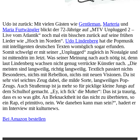
Udo ist zurück: Mit vielen Gästen wie
Gentleman
,
Marteria
und
Maria Furtwängler
blickt der 72-Jährige auf „MTV Unplugged 2 –
Live vom Atlantik“ noch mal ein bisschen zurück auf seine frühen
Lieder wie „Hoch im Norden“.
Udo Lindenberg
hat die Popmusik
mit intelligenten deutschen Texten womöglich sogar erfunden.
Somit schwelgt er mit seiner „Unplugged“ zugleich in Nostalgie und
ist mittendrin im Jetzt. Was seiner Meinung nach auch nötig ist, denn
laut Lindenberg wachsen nicht genug verrückte Künstler nach. „Die
meisten sind langweilig, richtig langweilig. Textlich passiert nichts
Besonderes, nichts mit Rebellion, nichts mit neuen Visionen. Da ist
sehr viel seichtes Zeug dabei, die milde Sorte, langweiliges Pop-
Zeugs. Auch Straßenrap ist ja mehr so für picklige kleine Jungs auf
dem Schulhof gemacht. „Ey, ich fick‘ die Mutter“: Das ist ja traurig,
dass es so was gibt. An Beknacktheit ist das nicht zu überbieten, so
ein Rap, el primitivo, nein. Wie daneben kann man sein?“, hadert er
im Interview mit kulturnews.
Bei Amazon bestellen