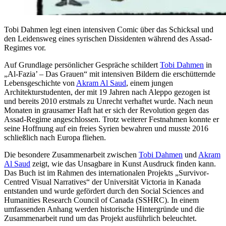
Tobi Dahmen legt einen intensiven Comic über das Schicksal und
den Leidensweg eines syrischen Dissidenten während des Assad-
Regimes vor.
Auf Grundlage persönlicher Gespräche schildert
Tobi Dahmen
in
„Al-Fazia’ – Das Grauen“ mit intensiven Bildern die erschütternde
Lebensgeschichte von
Akram Al Saud
, einem jungen
Architekturstudenten, der mit 19 Jahren nach Aleppo gezogen ist
und bereits 2010 erstmals zu Unrecht verhaftet wurde. Nach neun
Monaten in grausamer Haft hat er sich der Revolution gegen das
Assad-Regime angeschlossen. Trotz weiterer Festnahmen konnte er
seine Hoffnung auf ein freies Syrien bewahren und musste 2016
schließlich nach Europa fliehen.
Die besondere Zusammenarbeit zwischen
Tobi Dahmen
und
Akram
Al Saud
zeigt, wie das Unsagbare in Kunst Ausdruck finden kann.
Das Buch ist im Rahmen des internationalen Projekts „Survivor-
Centred Visual Narratives“ der Universität Victoria in Kanada
entstanden und wurde gefördert durch den Social Sciences and
Humanities Research Council of Canada (SSHRC). In einem
umfassenden Anhang werden historische Hintergründe und die
Zusammenarbeit rund um das Projekt ausführlich beleuchtet.