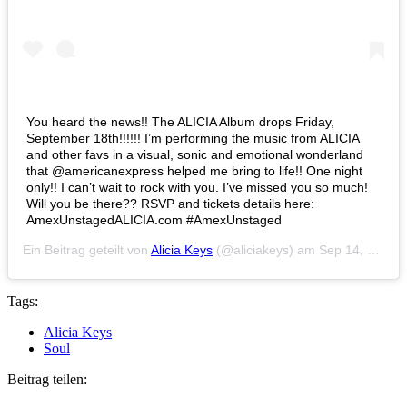
You heard the news!! The ALICIA Album drops Friday,
September 18th!!!!!! I’m performing the music from ALICIA
and other favs in a visual, sonic and emotional wonderland
that @americanexpress helped me bring to life!! One night
only!! I can’t wait to rock with you. I’ve missed you so much!
Will you be there?? RSVP and tickets details here:
AmexUnstagedALICIA.com #AmexUnstaged
Ein Beitrag geteilt von
Alicia Keys
(@aliciakeys) am
Sep 14, 2020 um 8:34 PDT
Tags:
Alicia Keys
Soul
Beitrag teilen: