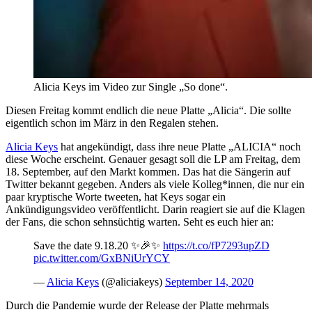
Alicia Keys im Video zur Single „So done“.
Diesen Freitag kommt endlich die neue Platte „Alicia“. Die sollte
eigentlich schon im März in den Regalen stehen.
Alicia Keys
hat angekündigt, dass ihre neue Platte „ALICIA“ noch
diese Woche erscheint. Genauer gesagt soll die LP am Freitag, dem
18. September, auf den Markt kommen. Das hat die Sängerin auf
Twitter bekannt gegeben. Anders als viele Kolleg*innen, die nur ein
paar kryptische Worte tweeten, hat Keys sogar ein
Ankündigungsvideo veröffentlicht. Darin reagiert sie auf die Klagen
der Fans, die schon sehnsüchtig warten. Seht es euch hier an:
Save the date 9.18.20 ✨🎉✨
https://t.co/fP7293upZD
pic.twitter.com/GxBNiUrYCY
—
Alicia Keys
(@aliciakeys)
September 14, 2020
Durch die Pandemie wurde der Release der Platte mehrmals