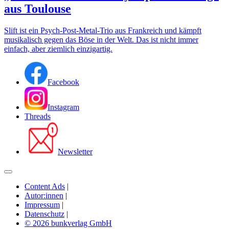
aus Toulouse
Slift ist ein Psych-Post-Metal-Trio aus Frankreich und kämpft
musikalisch gegen das Böse in der Welt. Das ist nicht immer
einfach, aber ziemlich einzigartig.
Facebook
Instagram
Threads
Newsletter
Content Ads
|
Autor:innen
|
Impressum
|
Datenschutz
|
© 2026 bunkverlag GmbH