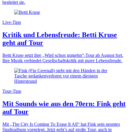
begleitet sie.
Live-Tipp
Kritik und Lebensfreude: Betti Kruse
geht auf Tour
Betti Kruse setzt ihre „Wird schon gutgehn“-Tour ab August fort.
Ihre Musik verbindet Gesellschaftskritik mit purer Lebensfreude.
Tour-Tipp
Mit Sounds wie aus den 70ern: Fink geht
auf Tour
Mit „The City Is Coming To Erase It All“ hat Fink sein neuntes
Studioalbum vorgelegt. Jetzt geht’s auf große Tour, auch in