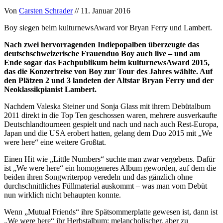
Von
Carsten Schrader
// 11. Januar 2016
Boy siegen beim kulturnewsAward vor Bryan Ferry und Lambert.
Nach zwei hervorragenden Indiepopalben überzeugte das
deutschschweizerische Frauenduo Boy auch live – und am
Ende sogar das Fachpublikum beim kulturnewsAward 2015,
das die Konzertreise von Boy zur Tour des Jahres wählte. Auf
den Plätzen 2 und 3 landeten der Altstar Bryan Ferry und der
Neoklassikpianist Lambert.
Nachdem Valeska Steiner und Sonja Glass mit ihrem Debütalbum
2011 direkt in die Top Ten geschossen waren, mehrere ausverkaufte
Deutschlandtourneen gespielt und nach und nach auch Rest-Europa,
Japan und die USA erobert hatten, gelang dem Duo 2015 mit „We
were here“ eine weitere Großtat.
Einen Hit wie „Little Numbers“ suchte man zwar vergebens. Dafür
ist „We were here“ ein homogeneres Album geworden, auf dem die
beiden ihren Songwriterpop veredeln und das gänzlich ohne
durchschnittliches Füllmaterial auskommt – was man vom Debüt
nun wirklich nicht behaupten konnte.
Wenn „Mutual Friends“ ihre Spätsommerplatte gewesen ist, dann ist
„We were here“ ihr Herbstalbum: melancholischer, aber zu