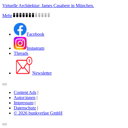
Virtuelle Architektur: James Casabere in München.
Mehr
Facebook
Instagram
Threads
Newsletter
Content Ads
|
Autor:innen
|
Impressum
|
Datenschutz
|
© 2026 bunkverlag GmbH