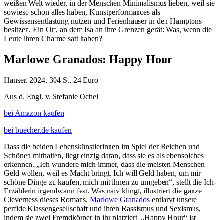
weißen Welt wieder, in der Menschen Minimalismus lieben, weil sie
sowieso schon alles haben, Kunstperformances als
Gewissensentlastung nutzen und Ferienhäuser in den Hamptons
besitzen. Ein Ort, an dem Isa an ihre Grenzen gerät: Was, wenn die
Leute ihren Charme satt haben?
Marlowe Granados: Happy Hour
Hanser, 2024, 304 S., 24 Euro
Aus d. Engl. v. Stefanie Ochel
bei Amazon kaufen
bei buecher.de kaufen
Dass die beiden Lebenskünstlerinnen im Spiel der Reichen und
Schönen mithalten, liegt einzig daran, dass sie es als ebensolches
erkennen. „Ich wundere mich immer, dass die meisten Menschen
Geld wollen, weil es Macht bringt. Ich will Geld haben, um mir
schöne Dinge zu kaufen, mich mit ihnen zu umgeben“, stellt die Ich-
Erzählerin irgendwann fest. Was naiv klingt, illustriert die ganze
Cleverness dieses Romans.
Marlowe Granados
entlarvt unsere
perfide Klassengesellschaft und ihren Rassismus und Sexismus,
indem sie zwei Fremdkörper in ihr platziert. „Happy Hour“ ist