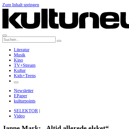
Zum Inhalt springen
Suche:
Literatur
Musik
Kino
TV+Stream
Kultur
Kids+Teens
Newsletter
EPaper
kulturpoints
SELEKTOR
|
Video
Janne Mark: „Altid allerede elsket“