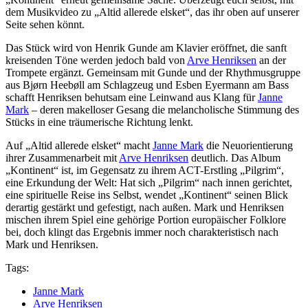
dem Musikvideo zu „Altid allerede elsket“, das ihr oben auf unserer
Seite sehen könnt.
Das Stück wird von Henrik Gunde am Klavier eröffnet, die sanft
kreisenden Töne werden jedoch bald von
Arve Henriksen
an der
Trompete ergänzt. Gemeinsam mit Gunde und der Rhythmusgruppe
aus
Bjørn Heebøll am
Schlagzeug und Esben Eyermann am Bass
schafft Henriksen behutsam eine Leinwand aus Klang für
Janne
Mark
– deren makelloser Gesang die melancholische Stimmung des
Stücks in eine träumerische Richtung lenkt.
Auf „Altid allerede elsket“ macht
Janne Mark
die Neuorientierung
ihrer Zusammenarbeit mit
Arve Henriksen
deutlich. Das Album
„Kontinent“ ist, im Gegensatz zu ihrem ACT-Erstling „Pilgrim“,
eine Erkundung der Welt: Hat sich „Pilgrim“ nach innen gerichtet,
eine spirituelle Reise ins Selbst, wendet „Kontinent“ seinen Blick
derartig gestärkt und gefestigt, nach außen. Mark und Henriksen
mischen ihrem Spiel eine gehörige Portion europäischer Folklore
bei, doch klingt das Ergebnis immer noch charakteristisch nach
Mark und Henriksen.
Tags:
Janne Mark
Arve Henriksen